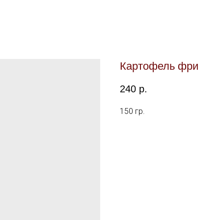
Картофель фри
240
р.
150 гр.