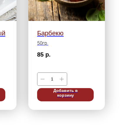
ый
Барбекю
50гр.
85
р.
Добавить в
корзину