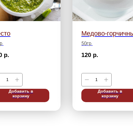
сто
Медово-горчичн
р.
50гр.
0
р.
120
р.
Добавить в
Добавить в
корзину
корзину