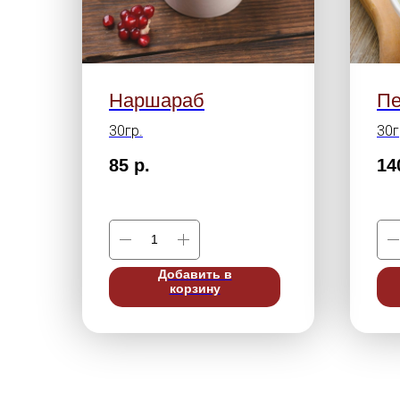
Наршараб
Пе
30гр.
30г
85
р.
14
Добавить в
корзину