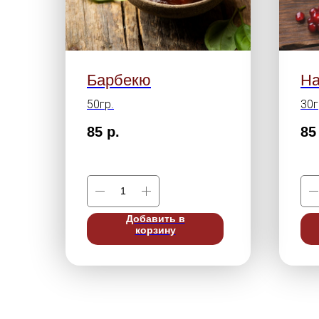
Барбекю
Н
50гр.
30г
85
р.
85
Добавить в
корзину